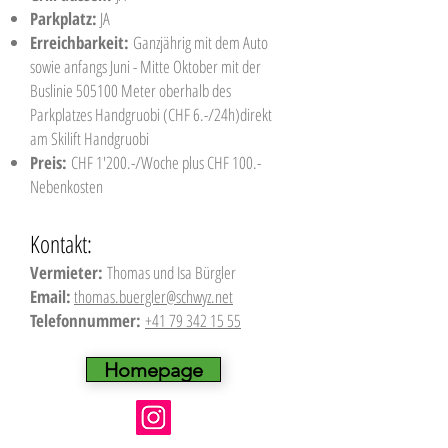
Parkplatz:
JA
Erreichbarkeit:
Ganzjährig mit dem Auto
sowie anfangs Juni - Mitte Oktober mit der
Buslinie 505100 Meter oberhalb des
Parkplatzes Handgruobi (CHF 6.-/24h)direkt
am Skilift Handgruobi
Preis:
CHF 1'200.-/Woche plus CHF 100.-
Nebenkosten
Kontakt:
Vermieter:
Thomas und Isa Bürgler
Email:
thomas.buergler@schwyz.net
Telefonnummer:
+41 79 342 15 55
Homepage