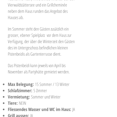
Vierwaldstättersee und ein Grillcheminée
neben dem Haus runden das Angebot des
Hauses ab.
Im Sommer steht den Gästen zusätzlich ein
grosser, ebener Spielplatz vor dem Haus zur
Verfügung, der über die Winterzeit den Gästen
des im Untergeschoss befindlichen kleinen
Pistenbeizlis als Gartenterrasse dient.
Das Pistenbeizli kann jeweils von April bis
November als Partyhütte gemietet werden.
Max Belegung:
15 Sommer / 13 Winter
Schlafzimmer:
5 Zimmer
Vermietung:
Sommer und Winter
Tiere:
NEIN
Fliessendes Wasser und WC im Haus:
JA
Grill aussen:
JA