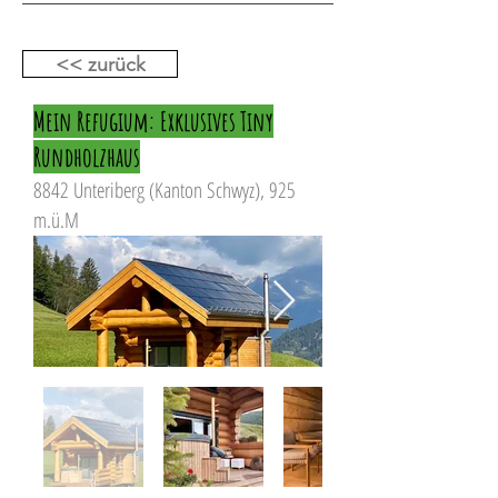
<< zurück
Mein Refugium: Exklusives Tiny
Rundholzhaus
8842 Unteriberg (Kanton Schwyz), 925
m.ü.M